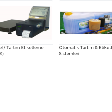
Uygulamaları
Termal
Görüntüleme
Sistemleri
Uçak Tartım
Sistemleri
X-Ray Sistemleri
l / Tartım Etiketleme
Otomatik Tartım & Etike
K)
Sistemleri
Big Bag Tartım
Uygulaması
Bagaj Tartım
Sistemi