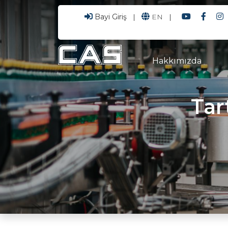
Bayi Giriş
|
EN
|
Hakkımızda
CEO'dan Mesaj
Tar
Kurumsal Kimlik
Kalite Politikamız
Sertifikalarımız
Banka Bilgilerimiz