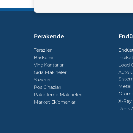
Perakende
Endüs
Teraziler
Endüstr
Basküller
İndikat
Vinç Kantarları
Load C
Gıda Makineleri
Auto C
Sistem
Yazıcılar
Metal
Pos Cihazları
Otoma
Paketleme Makineleri
X-Ray 
Market Ekipmanları
Renk A