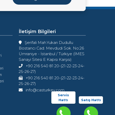
İletişim Bilgileri
Şerifali Mah.Yukarı Dudullu
Bostancı Cad. Mevdudi Sok. No:26
Ümraniye - İstanbul / Türkiye (İMES
i
Sanayi Sitesi E Kapısı Karşısı)
+90 216 540 81 20-(21-22-23-24-
ri
25-26-27)
ı
+90 216 540 81 20-(21-22-23-24-
ri
25-26-27)
info@casturkey.com
Servis
Hattı
Satış Hattı