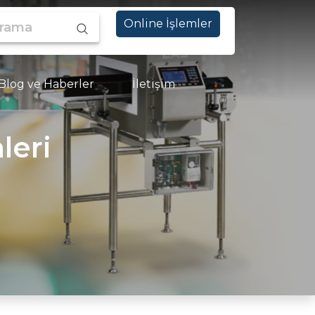
ama
Online İşlemler
Blog ve Haberler
İletişim
leri