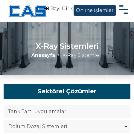
Bayi Giriş
Online İşlemler
Hakkımızda
Ürünler
X-Ray Sistemleri
Sektörel Çözümler
Anasayfa
X-Ray Sistemleri
Servis Destek
Blog ve Haberler
Sektörel Çözümler
İletişim
Tank Tartı Uygulamaları
EN
|
Dolum Dozaj Sistemleri