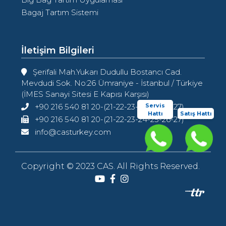
Bagaj Tartım Sistemi
İletişim Bilgileri
Şerifali Mah.Yukarı Dudullu Bostancı Cad.
Mevdudi Sok. No:26 Ümraniye - İstanbul / Türkiye
(İMES Sanayi Sitesi E Kapısı Karşısı)
+90 216 540 81 20-(21-22-23-24-25-26-27)
Servis
Hattı
Satış Hattı
+90 216 540 81 20-(21-22-23-24-25-26-27)
info@casturkey.com
Copyright © 2023 CAS. All Rights Reserved.