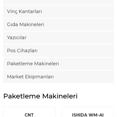
Vinç Kantarları
|
Gıda Makineleri
+90
216
Yazıcılar
540
81
Pos Cihazları
20-
21
Paketleme Makineleri
|
Market Ekipmanları
info@casturkey.com
Paketleme Makineleri
CNT
ISHIDA WM-AI