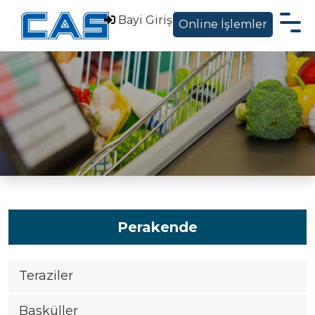
Bayi Giriş
Online İşlemler
Hakkımızda
Ürünler
Sektörel Çözümler
Servis Destek
Blog ve Haberler
İletişim
Perakende
EN
Teraziler
|
Basküller