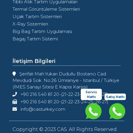
Tıbbi Atık Tartım Uygulamaları
Termal Görüntüleme Sistemleri
Uçak Tartım Sistemleri
X-Ray Sistemleri
Big Bag Tartım Uygulaması
Bagaj Tartım Sistemi
İletişim Bilgileri
Şerifali Mah.Yukarı Dudullu Bostancı Cad.
Mevdudi Sok. No:26 Ümraniye - İstanbul / Türkiye
(İMES Sanayi Sitesi E Kapısı Karşısı)
Servis
+90 216 540 81 20-(21-22-23-24-25-26-27)
Hattı
Satış Hattı
+90 216 540 81 20-(21-22-23-24-25-26-27)
info@casturkey.com
Copyright © 2023 CAS. All Rights Reserved.