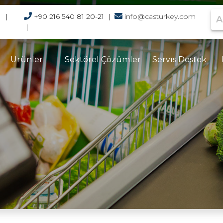
Ar
|
+90 216 540 81 20-21
|
info@casturkey.com
|
Ürünler
Sektörel Çözümler
Servis Destek
Perakende
Tank Tartı
Yetkili Servislerimiz
Uygulamaları
Endüstriyel
Dökümanlar
Dolum Dozaj
Yazılım
Sistemleri
Katalog & Brosür
Ağırlık Sınıflandırma
Sistemleri
Tartım Etiketleme
Sistemleri
Hacim Ağırlık Ölçüm
Sistemleri
Tıbbi Atık Tartım