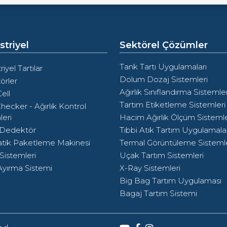
triyel
Sektörel Çözümler
Tank Tartı Uygulamaları
iyel Tartılar
Dolum Dozaj Sistemleri
örler
Ağırlık Sınıflandırma Sistemler
ell
Tartım Etiketleme Sistemleri
hecker - Ağırlık Kontrol
leri
Hacim Ağırlık Ölçüm Sistemle
 Dedektör
Tıbbi Atık Tartım Uygulamalar
tik Paketleme Makinesi
Termal Görüntüleme Sistemle
Sistemleri
Uçak Tartım Sistemleri
yırma Sistemi
X-Ray Sistemleri
Big Bag Tartım Uygulaması
Bagaj Tartım Sistemi