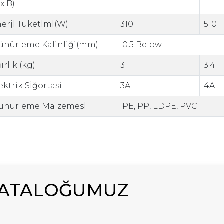
 x B)
erjİ Tüketİmİ(W)
310
510
hürleme Kalinliği(mm)
0.5 Below
irlik (kg)
3
3.4
ektrik Sİğortasi
3A
4A
ühürleme Malzemesİ
PE, PP, LDPE, PVC
KATALOĞUMUZ