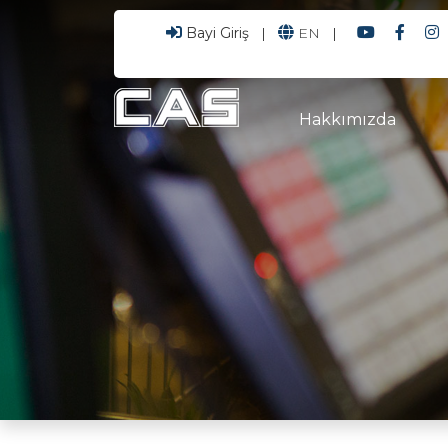
Bayi Giriş
|
EN
|
Hakkımızda
CEO'dan Mesaj
Kurumsal Kimlik
Kalite Politikamız
Sertifikalarımız
Banka Bilgilerimiz