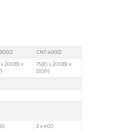
300/2
CNT-400/2
 x 200(B) x
75(E) x 200(B) x
)
510(Y)
00
2 x 400