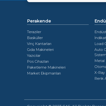
Perakende
Endüs
Teraziler
Endüstr
Basküller
İndikat
Vinç Kantarları
Load C
Gıda Makineleri
Auto C
Sistem
Yazıcılar
Metal
Pos Cihazları
Otoma
Paketleme Makineleri
X-Ray 
Market Ekipmanları
Renk A