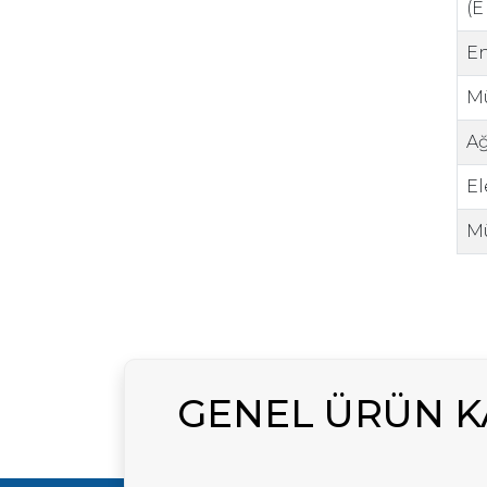
(E
En
Mü
Ağ
El
M
GENEL ÜRÜN 