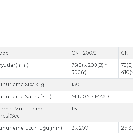
odel
CNT-200/2
CNT-
oyutlar(mm)
75(E) x 200(B) x
75(E)
300(Y)
410(Y
hurleme Sicakliği
150
hurleme Süresİ(Sec)
MIN 0.5 ~ MAX 3
ormal Muhurleme
1.5
resİ(Sec)
ühürleme Uzunluğu(mm)
2 x 200
2 x 3