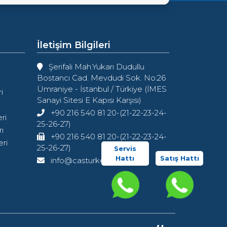
İletişim Bilgileri
Şerifali Mah.Yukarı Dudullu
Bostancı Cad. Mevdudi Sok. No:26
Ümraniye - İstanbul / Türkiye (İMES
i
Sanayi Sitesi E Kapısı Karşısı)
+90 216 540 81 20-(21-22-23-24-
ri
25-26-27)
ı
+90 216 540 81 20-(21-22-23-24-
ri
25-26-27)
Servis
Hattı
Satış Hattı
info@casturkey.com