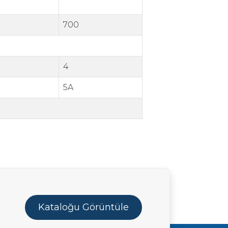
700
4
5A
Kataloğu Görüntüle