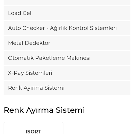
Load Cell
|
Auto Checker - Ağırlık Kontrol Sistemleri
+90
216
Metal Dedektör
540
81
Otomatik Paketleme Makinesi
20-
21
X-Ray Sistemleri
|
Renk Ayırma Sistemi
info@casturkey.com
Renk Ayırma Sistemi
ISORT