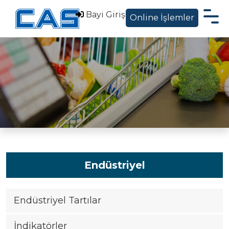
Bayi Giriş
Online İşlemler
Hakkımızda
Ürünler
Sektörel Çözümler
Servis Destek
Blog ve Haberler
İletişim
Endüstriyel
EN
Endüstriyel Tartılar
|
İndikatörler