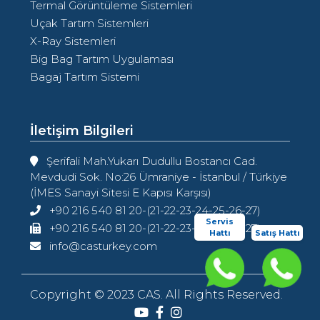
Termal Görüntüleme Sistemleri
Uçak Tartım Sistemleri
X-Ray Sistemleri
Big Bag Tartım Uygulaması
Bagaj Tartım Sistemi
İletişim Bilgileri
Şerifali Mah.Yukarı Dudullu Bostancı Cad.
Mevdudi Sok. No:26 Ümraniye - İstanbul / Türkiye
(İMES Sanayi Sitesi E Kapısı Karşısı)
+90 216 540 81 20-(21-22-23-24-25-26-27)
Servis
+90 216 540 81 20-(21-22-23-24-25-26-27)
Hattı
Satış Hattı
info@casturkey.com
Copyright © 2023 CAS. All Rights Reserved.