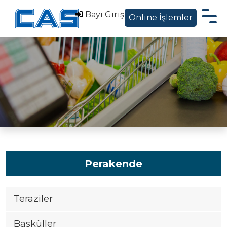
Bayi Giriş
Online İşlemler
Hakkımızda
Ürünler
Sektörel Çözümler
Servis Destek
Blog ve Haberler
İletişim
Perakende
EN
Teraziler
|
Basküller