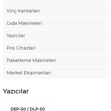
Vinç Kantarları
|
Gıda Makineleri
+90
216
Yazıcılar
540
81
Pos Cihazları
20-
21
Paketleme Makineleri
|
Market Ekipmanları
info@casturkey.com
Yazıcılar
DEP-50 / DLP-50