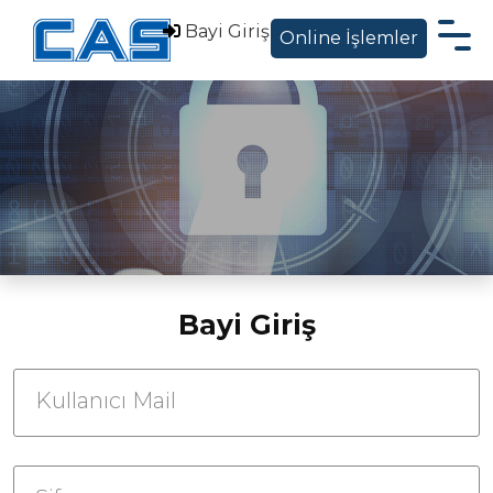
Bayi Giriş
Online İşlemler
Hakkımızda
Ürünler
Sektörel Çözümler
Servis Destek
Blog ve Haberler
Bayi Giriş
İletişim
Kullanıcı Mail
EN
|