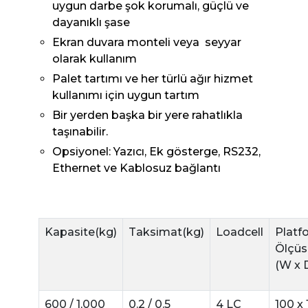
uygun darbe şok korumalı, güçlü ve
dayanıklı şase
Ekran duvara monteli veya seyyar
olarak kullanım
Palet tartımı ve her türlü ağır hizmet
kullanımı için uygun tartım
Bir yerden başka bir yere rahatlıkla
taşınabilir.
Opsiyonel: Yazıcı, Ek gösterge, RS232,
Ethernet ve Kablosuz bağlantı
Kapasite(kg)
Taksimat(kg)
Loadcell
Platf
Ölçüs
(W x D
600 / 1,000
0.2 / 0.5
4 LC
100 x