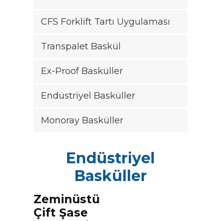
CFS Forklift Tartı Uygulaması
|
Transpalet Baskül
+90
216
Ex-Proof Basküller
540
81
Endüstriyel Basküller
20-
21
Monoray Basküller
|
info@casturkey.com
Endüstriyel
Basküller
Zeminüstü
Çift Şase