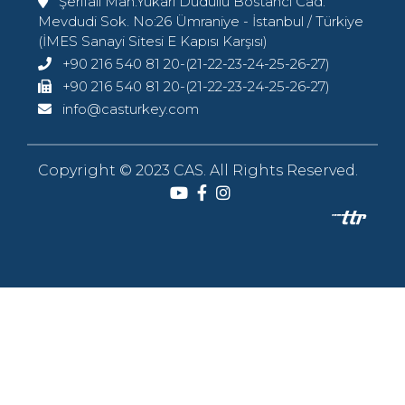
Şerifali Mah.Yukarı Dudullu Bostancı Cad.
Mevdudi Sok. No:26 Ümraniye - İstanbul / Türkiye
(İMES Sanayi Sitesi E Kapısı Karşısı)
+90 216 540 81 20-(21-22-23-24-25-26-27)
+90 216 540 81 20-(21-22-23-24-25-26-27)
info@casturkey.com
Copyright © 2023 CAS. All Rights Reserved.