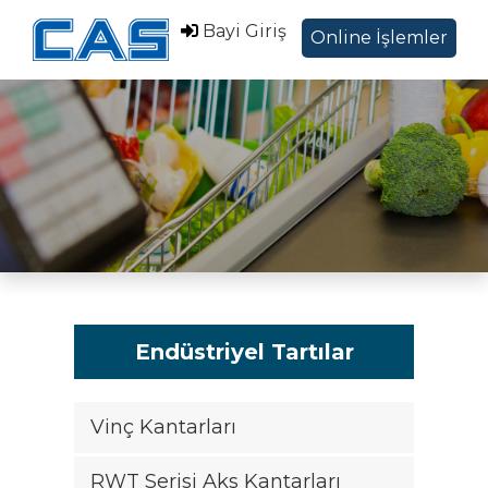
Bayi Giriş
Online İşlemler
Hakkımızda
Ürünler
Sektörel Çözümler
Servis Destek
Blog ve Haberler
İletişim
Endüstriyel Tartılar
EN
Vinç Kantarları
|
RWT Serisi Aks Kantarları