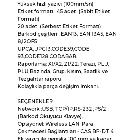
Yüksek hızlı yazıcı (100mm/sn)
Etiket formatı : 45 adet (Sabit Etiket
Formatı)
20 adet (Serbest Etiket Formatı)
Barkod çeşitleri ; EAN13, EAN 13A5, EAN
8,I2OF5
UPCA,UPC13,CODE39,CODE
93,CODE128,CODABAR.
Raporlama: X1/X2, Z1/Z2, Terazi, PLU,
PLU Bazında, Grup, Kısım, Saatlik ve
Tezgahtar raporu
Kolaylıkla parça değişim imkanı.
SEÇENEKLER
Network :USB, TCP/IP,RS-232 ,PS/2
(Barkod Okuyucu Klavye),
Opsiyonel: Wireless LAN, Para
Çekmecesi Bağlantıları - CAS BP-DT 4
Ek yazıcı ile genişlik 100 mm'ye kadar