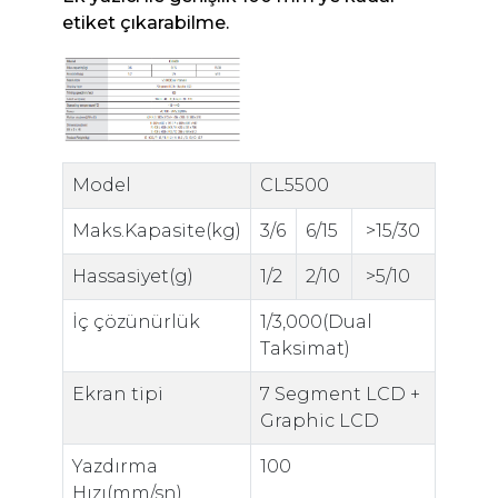
etiket çıkarabilme.
Model
CL5500
Maks.Kapasite(kg)
3/6
6/15
>15/30
Hassasiyet(g)
1/2
2/10
>5/10
İç çözünürlük
1/3,000(Dual
Taksimat)
Ekran tipi
7 Segment LCD +
Graphic LCD
Yazdırma
100
Hızı(mm/sn)