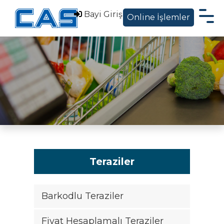
Bayi Giriş
Online İşlemler
Hakkımızda
Ürünler
Sektörel Çözümler
Servis Destek
Blog ve Haberler
İletişim
Teraziler
EN
Barkodlu Teraziler
|
Fiyat Hesaplamalı Teraziler