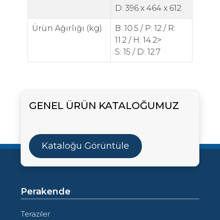
D: 396 x 464 x 612
Ürün Ağırlığı (kg)
B: 10.5 / P: 12 / R:
11.2 / H: 14.2>
S: 15 / D: 12.7
GENEL ÜRÜN KATALOĞUMUZ
Kataloğu Görüntüle
Perakende
Teraziler