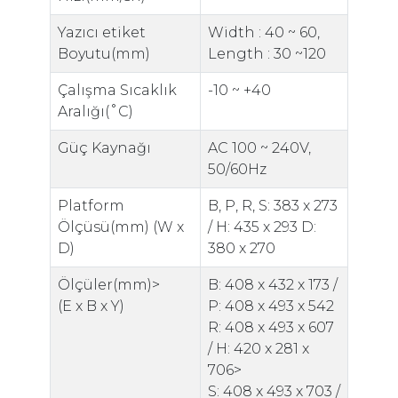
Yazıcı etiket
Width : 40 ~ 60,
Boyutu(mm)
Length : 30 ~120
Çalışma Sıcaklık
-10 ~ +40
Aralığı(˚C)
Güç Kaynağı
AC 100 ~ 240V,
50/60Hz
Platform
B, P, R, S: 383 x 273
Ölçüsü(mm) (W x
/ H: 435 x 293 D:
D)
380 x 270
Ölçüler(mm)>
B: 408 x 432 x 173 /
(E x B x Y)
P: 408 x 493 x 542
R: 408 x 493 x 607
/ H: 420 x 281 x
706>
S: 408 x 493 x 703 /