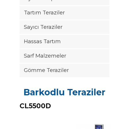
Tartım Teraziler
|
Sayıcı Teraziler
+90
216
Hassas Tartım
540
81
Sarf Malzemeler
20-
21
Gömme Teraziler
|
info@casturkey.com
Barkodlu Teraziler
CL5500D