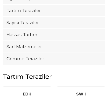
Tartım Teraziler
|
Sayıcı Teraziler
+90
216
Hassas Tartım
540
81
Sarf Malzemeler
20-
21
Gömme Teraziler
|
info@casturkey.com
Tartım Teraziler
EDH
SWII