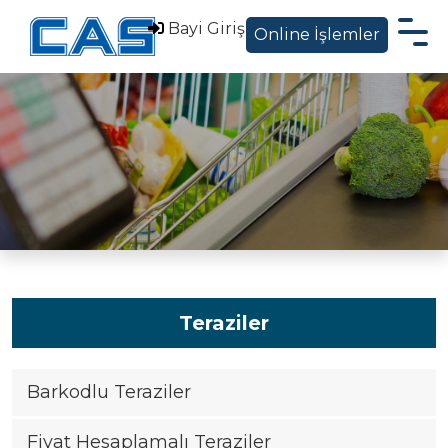
Bayi Giriş
Online İşlemler
Hakkımızda
Ürünler
Sektörel Çözümler
Servis Destek
Blog ve Haberler
İletişim
Teraziler
EN
Barkodlu Teraziler
|
Fiyat Hesaplamalı Teraziler