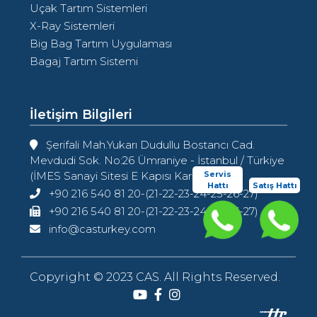
Uçak Tartım Sistemleri
X-Ray Sistemleri
Big Bag Tartım Uygulaması
Bagaj Tartım Sistemi
İletişim Bilgileri
Şerifali Mah.Yukarı Dudullu Bostancı Cad.
Mevdudi Sok. No:26 Ümraniye - İstanbul / Türkiye
Servis
(İMES Sanayi Sitesi E Kapısı Karşısı)
Hattı
Satış Hattı
+90 216 540 81 20-(21-22-23-24-25-26-27)
+90 216 540 81 20-(21-22-23-24-25-26-27)
info@casturkey.com
Copyright © 2023 CAS. All Rights Reserved.