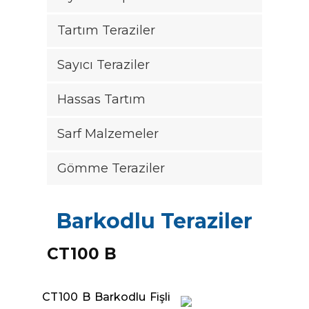
Tartım Teraziler
|
Sayıcı Teraziler
+90
216
Hassas Tartım
540
81
Sarf Malzemeler
20-
21
Gömme Teraziler
|
info@casturkey.com
Barkodlu Teraziler
CT100 B
CT100 B Barkodlu Fişli