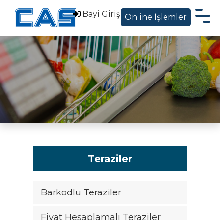
Bayi Giriş
Online İşlemler
Hakkımızda
Ürünler
Sektörel Çözümler
Servis Destek
Blog ve Haberler
İletişim
Teraziler
EN
Barkodlu Teraziler
|
Fiyat Hesaplamalı Teraziler